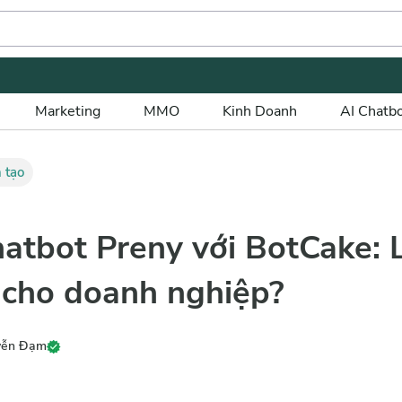
Marketing
MMO
Kinh Doanh
AI Chatb
 tạo
hatbot Preny với BotCake: 
u cho doanh nghiệp?
uyễn Đạm