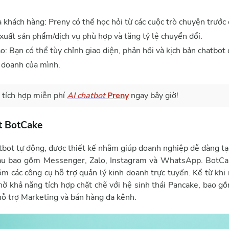
a khách hàng: Preny có thể học hỏi từ các cuộc trò chuyện trước
xuất sản phẩm/dịch vụ phù hợp và tăng tỷ lệ chuyển đổi.
o: Bạn có thể tùy chỉnh giao diện, phản hồi và kịch bản chatbot
h doanh của mình.
 tích hợp miễn phí
AI chatbot
Preny
ngay bây giờ!
ot BotCake
tbot tự động, được thiết kế nhằm giúp doanh nghiệp dễ dàng tạo
au bao gồm Messenger, Zalo, Instagram và WhatsApp. BotCa
ồm các công cụ hỗ trợ quản lý kinh doanh trực tuyến. Kể từ kh
hờ khả năng tích hợp chặt chẽ với hệ sinh thái Pancake, bao g
ỗ trợ Marketing và bán hàng đa kênh.