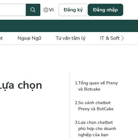
Đăng ký
Đăng nhập
Vi
ot
Ngoại Ngữ
Tư vấn tâm lý
IT & Software
Lựa chọn
1
.
Tổng quan về Preny
và Botcake
2
.
So sánh chatbot
1
.
Giới thiệu về
Preny và BotCake
chatbot Preny
3
.
Lựa chọn chatbot
2
.
Giới thiệu về
phù hợp cho doanh
chatbot BotCake
nghiệp của bạn