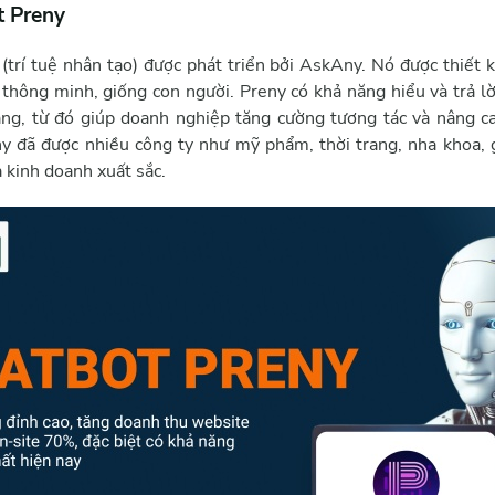
t Preny
(trí tuệ nhân tạo) được phát triển bởi AskAny. Nó được thiết 
 thông minh, giống con người. Preny có khả năng hiểu và trả lờ
àng, từ đó giúp doanh nghiệp tăng cường tương tác và nâng c
y đã được nhiều công ty như mỹ phẩm, thời trang, nha khoa, gi
 kinh doanh xuất sắc.