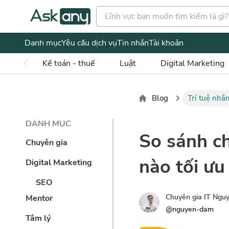
Danh mục
Yêu cầu dịch vụ
Tin nhắn
Tài khoản
Kế toán - thuế
Luật
Digital Marketing
Blog
Trí tuệ nhân
DANH MỤC
So sánh c
Chuyên gia
nào tối ư
Digital Marketing
SEO
Chuyên gia IT Ng
Mentor
@
nguyen-dam
Tâm lý