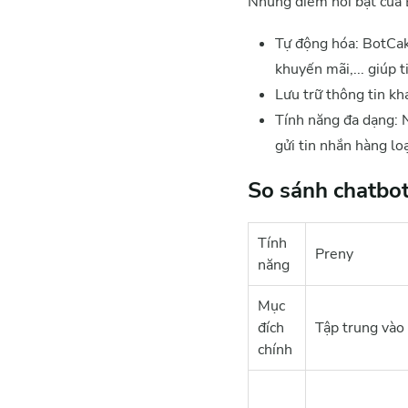
Những điểm nổi bật của
Tự động hóa: BotCake
khuyến mãi,... giúp t
Lưu trữ thông tin kh
Tính năng đa dạng: 
gửi tin nhắn hàng loạ
So sánh chatbo
Tính
Preny
năng
Mục
đích
Tập trung vào 
chính