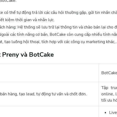
 BotCake:
 có thể tự động trả lời các câu hỏi thường gặp, gửi tin nhắn c
iết kiệm thời gian và nhân lực.
ách hàng: Hệ thống sẽ lưu trữ lại thông tin và chào bán lại cho
Ngoài các tính năng cơ bản, BotCake còn cung cấp nhiều tính nă
t, tạo luồng hội thoại, tích hợp với các công cụ marketing khác,..
t Preny và BotCake
BotCak
Tập tr
bán hàng, tạo lead, tự động tư vấn và chốt đơn.
online, l
tối ưu h
Live