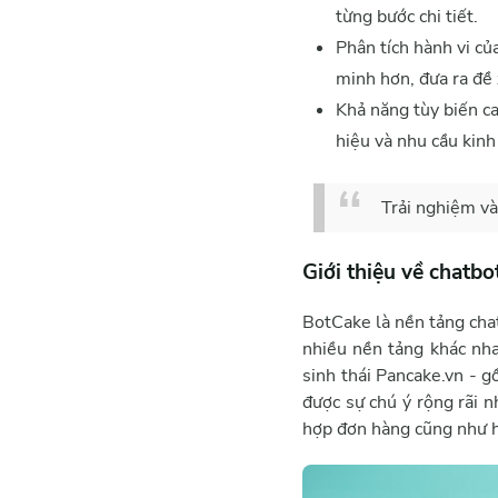
từng bước chi tiết.
Phân tích hành vi củ
minh hơn, đưa ra đề 
Khả năng tùy biến ca
hiệu và nhu cầu kin
Trải nghiệm và
Giới thiệu về chatb
BotCake là nền tảng cha
nhiều nền tảng khác nh
sinh thái Pancake.vn - g
được sự chú ý rộng rãi n
hợp đơn hàng cũng như h