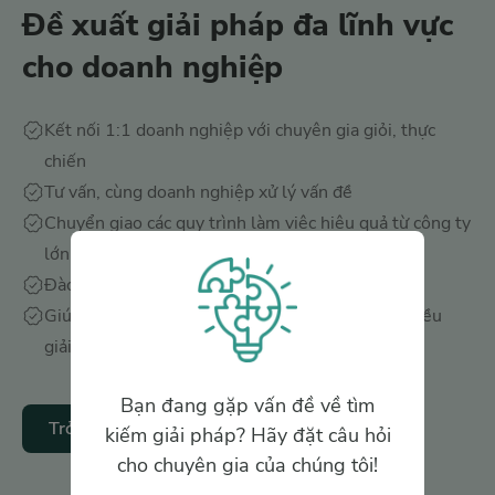
Đề xuất giải pháp đa lĩnh vực
cho doanh nghiệp
Kết nối 1:1 doanh nghiệp với chuyên gia giỏi, thực
chiến
Tư vấn, cùng doanh nghiệp xử lý vấn đề
Chuyển giao các quy trình làm việc hiệu quả từ công ty
lớn
Đào tạo 1:1 các kiến thức chuyên môn
Giúp doanh nghiệp có cái nhìn đa chiều và có nhiều
giải pháp tốt cho vấn đề gặp phải
Bạn đang gặp vấn đề về tìm
Trở thành chuyên gia
kiếm giải pháp? Hãy đặt câu hỏi
cho chuyên gia của chúng tôi!