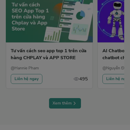
Tư vấn cách seo app top 1 trên cửa
AI Chatbot 
hàng CHPLAY và APP STORE
chatbot chố
cho doanh n
@
Hannie Pham
@
Nguyễn Đình
495
Liên hệ ngay
Liên hệ nga
Xem thêm