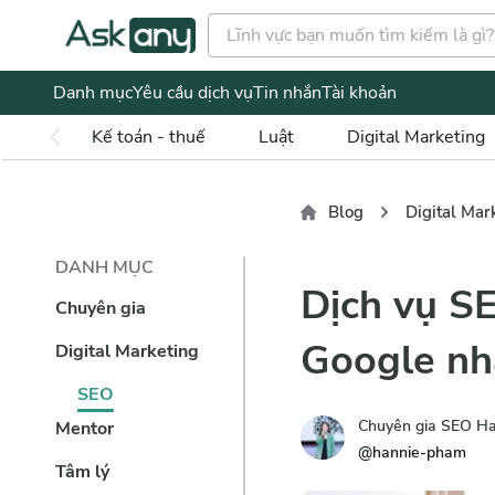
Danh mục
Yêu cầu dịch vụ
Tin nhắn
Tài khoản
Kế toán - thuế
Luật
Digital Marketing
Blog
Digital Mar
DANH MỤC
Dịch vụ S
Chuyên gia
Google nh
Digital Marketing
SEO
Chuyên gia SEO H
Mentor
@
hannie-pham
Tâm lý