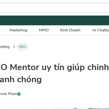
Marketing
MMO
Kinh Doanh
AI Chatb
keting
SEO
EO Mentor uy tín giúp chin
anh chóng
annie Phạm