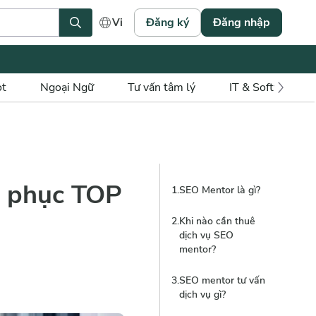
Đăng ký
Đăng nhập
Vi
ot
Ngoại Ngữ
Tư vấn tâm lý
IT & Software
h phục TOP
1
.
SEO Mentor là gì?
2
.
Khi nào cần thuê
dịch vụ SEO
mentor?
3
.
SEO mentor tư vấn
dịch vụ gì?