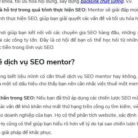
ừ khóa, tối ưu hóa nội dung, xây dựng
backlink chất lượng
, v.v.
à hỗ trợ trong quá trình thực hiện SEO:
Mentor sẽ giải đáp mọi
ình thực hiện SEO, giúp bạn giải quyết các vấn đề và tối ưu hóa h
ơi giúp bạn kết nối với các chuyên gia SEO hàng đầu, những
i các công ty lớn. Đây là cơ hội để bạn có thể học hỏi từ nhữn
 tiễn trong lĩnh vực SEO.
ê dịch vụ SEO mentor?
g biết liệu mình có cần thuê dịch vụ SEO mentor hay không, 
 một số dấu hiệu cho thấy bạn nên cân nhắc việc thuê một men
khăn trong SEO:
Nếu bạn đã thử áp dụng các chiến lược SEO mà
các vấn đề khó khăn như mất thứ hạng trên công cụ tìm kiếm, 
cho doanh nghiệp của bạn. Họ có thể phân tích website, xác định 
 Họ cũng có thể giúp bạn hiểu rõ hơn về lý do tại sao chiến lược
 giải pháp để khắc phục.