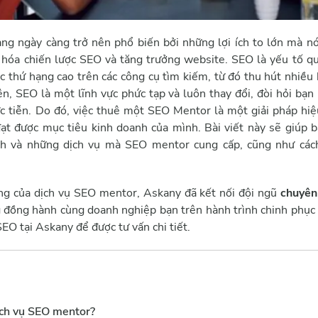
ng ngày càng trở nên phổ biến bởi những lợi ích to lớn mà n
u hóa chiến lược SEO và tăng trưởng website. SEO là yếu tố qu
c thứ hạng cao trên các công cụ tìm kiếm, từ đó thu hút nhiều
n, SEO là một lĩnh vực phức tạp và luôn thay đổi, đòi hỏi bạn
 tiễn. Do đó, việc thuê một SEO Mentor là một giải pháp hiệ
ạt được mục tiêu kinh doanh của mình. Bài viết này sẽ giúp b
ch và những dịch vụ mà SEO mentor cung cấp, cũng như các
ng của dịch vụ SEO mentor, Askany đã kết nối đội ngũ
chuyên
 đồng hành cùng doanh nghiệp bạn trên hành trình chinh phục
SEO tại Askany để được tư vấn chi tiết.
ịch vụ SEO mentor?