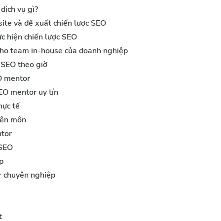
dịch vụ gì?
ite và đề xuất chiến lược SEO
c hiện chiến lược SEO
ho team in-house của doanh nghiệp
 SEO theo giờ
EO mentor
SEO mentor uy tín
hực tế
yên môn
ntor
SEO
p
 chuyên nghiệp
t