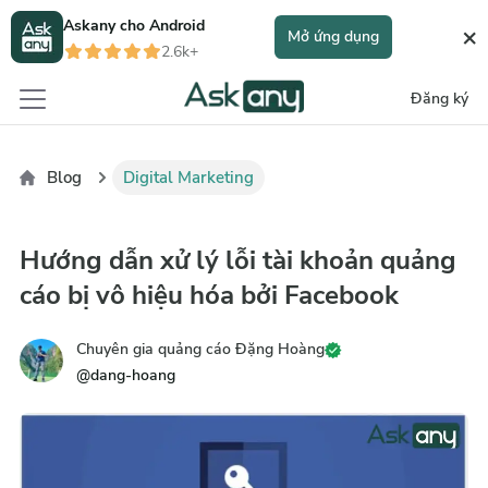
Askany cho
Android
×
Mở ứng dụng
2.6k+
Đăng ký
Blog
Digital Marketing
Hướng dẫn xử lý lỗi tài khoản quảng
cáo bị vô hiệu hóa bởi Facebook
Chuyên gia quảng cáo Đặng Hoàng
@
dang-hoang