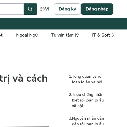
Đăng ký
Đăng nhập
Vi
ot
Ngoại Ngữ
Tư vấn tâm lý
IT & Software
trị và cách
1
.
Tổng quan về rối
loạn lo âu xã hội
2
.
Triệu chứng nhận
1
.
Rối loạn lo âu xã
biết rối loạn lo âu
hội là gì?
xã hội
2
.
Các loại rối loạn
3
.
Nguyên nhân dẫn
lo âu xã hội
đến rối loạn lo âu