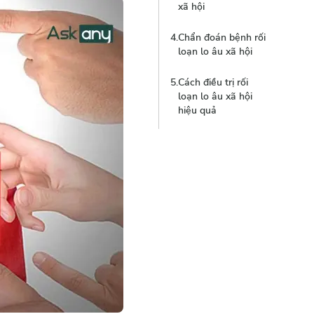
xã hội
4
.
Chẩn đoán bệnh rối
loạn lo âu xã hội
5
.
Cách điều trị rối
loạn lo âu xã hội
hiệu quả
6
.
Cách phòng ngừa
1
.
Điều trị không
tránh rối loạn lo âu
dùng thuốc
xã hội
2
.
Điều trị bằng
thuốc