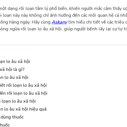
một dạng rối loạn tâm lý phổ biến, khiến người mắc cảm thấy sợ 
ối loạn này này không chỉ ảnh hưởng đến các mối quan hệ cá nh
 sống hàng ngày. Hãy cùng
Askany
tìm hiểu chi tiết về các triệu
òng ngừa rối loạn lo âu xã hội, giúp người bệnh lấy lại sự tự t
ạn lo âu xã hội
xã hội là gì?
ạn lo âu xã hội
ết rối loạn lo âu xã hội
n rối loạn lo âu xã hội
 loạn lo âu xã hội
ạn lo âu xã hội hiệu quả
g dùng thuốc
thuốc