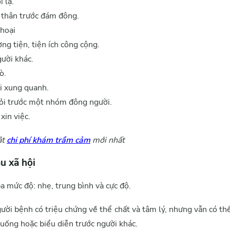
i lạ.
n thân trước đám đông.
thoại
ng tiện, tiện ích công cộng.
ười khác.
ò.
i xung quanh.
 hỏi trước một nhóm đông người.
xin việc.
ật
chi phí khám trầm cảm
mới nhất
âu xã hội
ba mức độ: nhẹ, trung bình và cực độ.
gười bệnh có triệu chứng về thể chất và tâm lý, nhưng vẫn có th
 uống hoặc biểu diễn trước người khác.