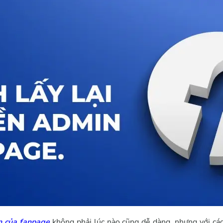
n của fanpage
không phải lúc nào cũng dễ dàng, nhưng với các