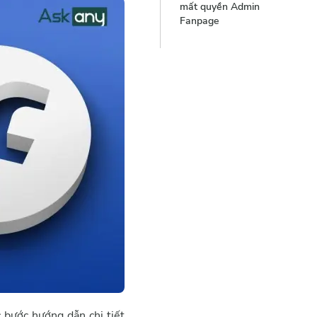
mất quyền Admin
fanpage
Fanpage
2
.
Báo cáo sự cố
với Facebook
3
.
Báo cáo vi phạm
bản quyền
4
.
Gửi yêu cầu nhận
quyền admin cho
fanpage không
chính thức
 bước hướng dẫn chi tiết