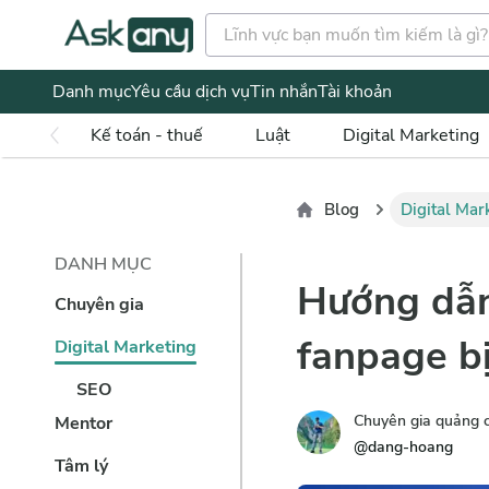
Danh mục
Yêu cầu dịch vụ
Tin nhắn
Tài khoản
Kế toán - thuế
Luật
Digital Marketing
Blog
Digital Mar
DANH MỤC
Hướng dẫn 
Chuyên gia
fanpage b
Digital Marketing
SEO
Chuyên gia quảng
Mentor
@
dang-hoang
Tâm lý