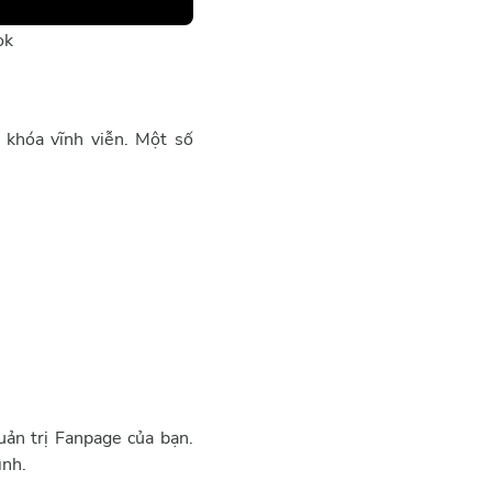
ok
 khóa vĩnh viễn. Một số
ản trị Fanpage của bạn.
ình.