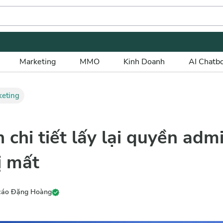
Marketing
MMO
Kinh Doanh
AI Chatb
keting
chi tiết lấy lại quyền adm
ị mất
 cáo Đặng Hoàng