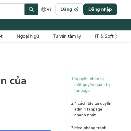
Đăng ký
Đăng nhập
Vi
ot
Ngoại Ngữ
Tư vấn tâm lý
IT & Software
in của
1
.
Nguyên nhân bị
mất quyền quản trị
fanpage
2
.
4 cách lấy lại quyền
admin fanpage
nhanh nhất
3
.
Mẹo phòng tránh
1
.
Khôi phục