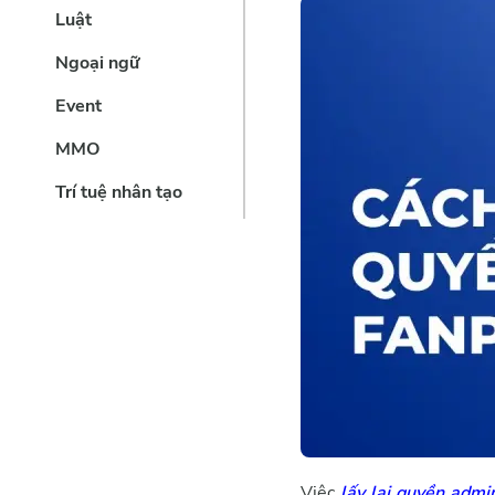
Luật
Ngoại ngữ
Event
MMO
Trí tuệ nhân tạo
Việc
lấy lại quyền admi