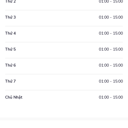
Thứ 2
01:00
-
15:00
tích lũy được, bác sĩ Nguyễn Khắc Dũng đã tư vấn và giải
quyết được rất nhiều ca bệnh. Bác sĩ Dũng mong rằng sẽ
Thứ 3
01:00
-
15:00
đóng góp nhiều hơn cho ngành chăm sóc sức khỏe cộng
đồng nói chung và
tư vấn tâm lý
nói riêng.
Thứ 4
01:00
-
15:00
Bạn có thể thử bài
kiểm tra trầm cảm
để đánh giá mức độ
tâm lý mình!
Thứ 5
01:00
-
15:00
Thứ 6
01:00
-
15:00
Thứ 7
01:00
-
15:00
Chủ Nhật
01:00
-
15:00