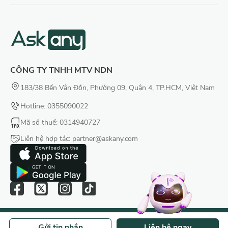
CÔNG TY TNHH MTV NDN
183/38 Bến Vân Đồn, Phường 09, Quận 4, TP.HCM, Việt Nam
Hotline: 0355090022
Mã số thuế
: 0314940727
Liên hệ hợp tác:
partner@askany.com
Privacy Policy
|
Terms of Service
Gửi tin nhắn
Liên hệ ngay