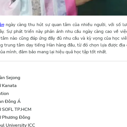
àn
ngày càng thu hút sự quan tâm của nhiều người, với số l
y. Sự phát triển này phản ánh nhu cầu ngày càng cao về việ
 tâm nào cũng đáp ứng đầy đủ nhu cầu và kỳ vọng của học viên.
 trung tâm dạy tiếng Hàn hàng đầu, từ đó chọn lựa được địa 
của mình, đảm bảo mang lại hiệu quả học tập tốt nhất.
àn Sejong
ữ Kanata
tion
àn Đông Á
ữ SOFL TP.HCM
ữ Phương Đông
l University ICC