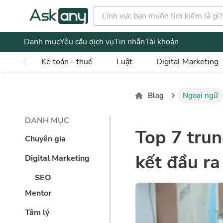
Danh mục
Yêu cầu dịch vụ
Tin nhắn
Tài khoản
Kế toán - thuế
Luật
Digital Marketing
Blog
Ngoại ngữ
DANH MỤC
Top 7 tru
Chuyên gia
kết đầu ra
Digital Marketing
SEO
Mentor
Tâm lý