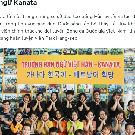
ngữ Kanata
a là một trong những cơ sở đào tạo tiếng Hàn uy tín và lâu đờ
 trong lĩnh vực giáo dục. Được sáng lập bởi thầy Lê Huy Kh
h viên chính thức cho đội tuyển Bóng đá Quốc gia Việt Nam, thầ
p cùng huấn luyện viên Park Hang-seo.