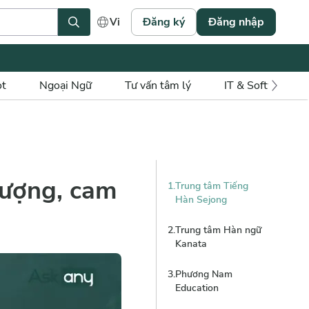
Đăng ký
Đăng nhập
Vi
ot
Ngoại Ngữ
Tư vấn tâm lý
IT & Software
lượng, cam
1
.
Trung tâm Tiếng
Hàn Sejong
2
.
Trung tâm Hàn ngữ
Kanata
3
.
Phương Nam
Education