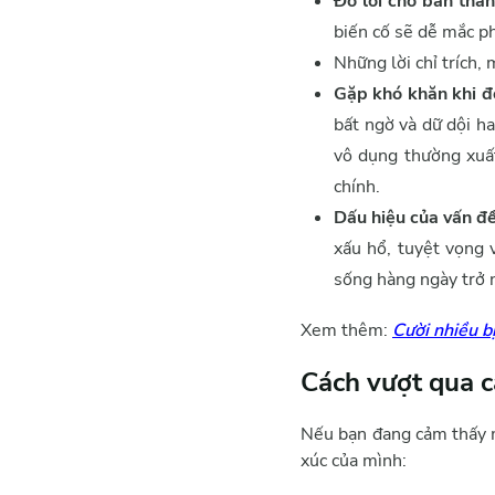
Đổ lỗi cho bản thân
biến cố sẽ dễ mắc ph
Những lời chỉ trích,
Gặp khó khăn khi đ
bất ngờ và dữ dội h
vô dụng thường xuất
chính.
Dấu hiệu của vấn đề
xấu hổ, tuyệt vọng 
sống hàng ngày trở 
Xem thêm:
Cười nhiều bị
Cách vượt qua 
Nếu bạn đang cảm thấy mấ
xúc của mình: