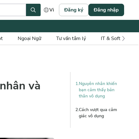
Đăng ký
Đăng nhập
Vi
ot
Ngoại Ngữ
Tư vấn tâm lý
IT & Software
 nhân và
1
.
Nguyên nhân khiến
bạn cảm thấy bản
thân vô dụng
2
.
Cách vượt qua cảm
giác vô dụng
1
.
Hãy đối xử tử tế
với chính mình