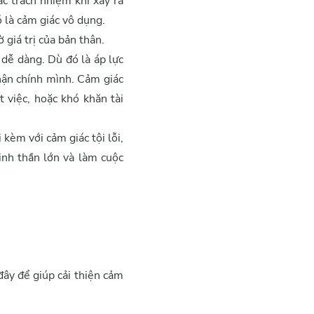
c trách nhiệm khi xảy ra
 là cảm giác vô dụng.
 giá trị của bản thân.
u dễ dàng. Dù đó là áp lực
hận chính mình. Cảm giác
 việc, hoặc khó khăn tài
kèm với cảm giác tội lỗi,
inh thần lớn và làm cuộc
đây để giúp cải thiện cảm