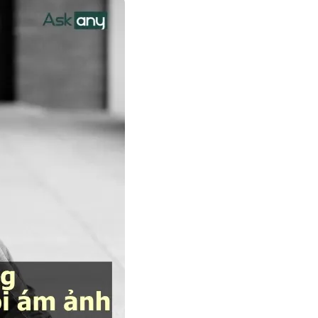
2
.
Xác định những
thời điểm bạn
cảm thấy vô
dụng
3
.
Viết một cuốn
nhật ký biết ơn
4
.
Tham gia các
hoạt động vì
cộng đồng
5
.
Dành thời gian
cho những người
thân yêu
6
.
Kiên nhẫn trong
việc thay đổi
cách nhìn nhận
bản thân