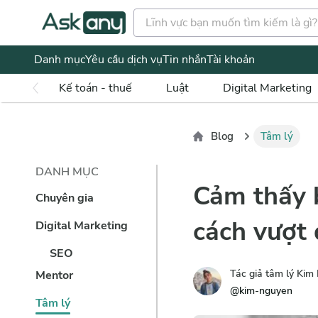
Danh mục
Yêu cầu dịch vụ
Tin nhắn
Tài khoản
Kế toán - thuế
Luật
Digital Marketing
Blog
Tâm lý
DANH MỤC
Cảm thấy 
Chuyên gia
cách vượt
Digital Marketing
SEO
Tác giả tâm lý Kim
Mentor
@
kim-nguyen
Tâm lý