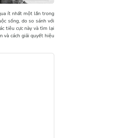
7
.
Khám phá đam
ua ít nhất một lần trong
mê mới
uộc sống, do so sánh với
8
.
Hãy tìm sự giúp
c tiêu cực này và tìm lại
đỡ từ các chuyên
 và cách giải quyết hiệu
gia tâm lý