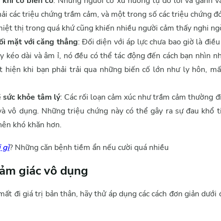
 khi có biến cố
: Những người có xu hướng tự đổ lỗi và gánh vá
ải các triệu chứng trầm cảm, và một trong số các triệu chứng đó
 miệt thị trong quá khứ cũng khiến nhiều người cảm thấy nghi ngờ
ối mặt với căng thẳng
: Đối diện với áp lực chưa bao giờ là điề
ay kéo dài và âm ỉ, nó đều có thể tác động đến cách bạn nhìn n
 hiện khi bạn phải trải qua những biến cố lớn như ly hôn, mất
 sức khỏe tâm lý
: Các rối loạn cảm xúc như trầm cảm thường đi 
và vô dụng. Những triệu chứng này có thể gây ra sự đau khổ t
nên khó khăn hơn.
 gì
? Những căn bệnh tiềm ẩn nếu cười quá nhiều
cảm giác vô dụng
t đi giá trị bản thân, hãy thử áp dụng các cách đơn giản dưới 