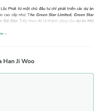
ộc Phát từ một chủ đầu tư chỉ phát triển các dự án
n cao cấp như: T
he Green Star Limited, Green Star
m Sài Gòn
. Tiếp theo đó là thành công của
dự án Mũi
 trung tâm Phan Thiết, giúp dự án sánh ngang cùng
Thanh Long Bay, Queenpearl tại Bình Thuận.
Đó là
êm
nh vực Marketing, cùng với nhiều mối quan hệ sâu rộng
a Han Ji Woo
ến lược, xây dựng phòng Marketing – Truyền Thông từ
uan đến Marketing sản phẩm.
ting
thì có thể đặt lịch ngay tại đây nhé.