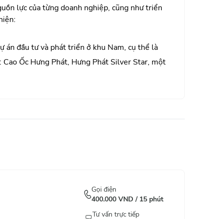
a một số dự án đầu tư và phát triển ở khu vực
guồn lực của từng doanh nghiệp, cũng như triển
 dự án ở Bình Thuận như Princess Garden tại
hiện:
ự án đầu tư và phát triển ở khu Nam, cụ thể là
t: Cao Ốc Hưng Phát, Hưng Phát Silver Star, một
ưng Phát Golden Star, Hưng Phát Green Star,
 một số dự án tiếp nối dọc khu Nam Sài Gòn
rong quỹ đất của Hưng Lộc Phát Group trên con
Gọi điện
400.000
VND /
15
phút
Tư vấn trực tiếp