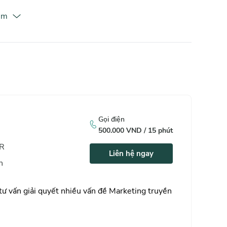
êm
Gọi điện
500.000
VND /
15
phút
PR
Liên hệ ngay
h
tư vấn giải quyết nhiều vấn đề Marketing truyền