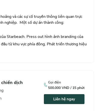
g hoảng và các sự cố truyền thông liên quan trực
anh nghiệp.
Một số dự án thành công:
 của Starbeach. Press out hình ảnh branding của
n đầu từ khu vực phía đông. Phát triển thương hiệu
Corp cùng 5 công ty thành viên con và các sàn
h viên mẹ.
t Xanh Premium lên kế hoạch và chiến lược bán
arina, Opal Riverside, Gem Riverside, hợp tác
 chiến dịch
Gọi điện
500.000
VND /
15
phút
 các chủ đầu tư khác như CĐT Samland – Samsora
ng
h
Liên hệ ngay