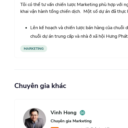
Lên kế hoạch và chiến lược bán hàng trực tiếp củ
Tôi có thể tư vấn chiến lược Marketing phù hợp với n
Long Thành, Q9 như KingBay, Thái Dương 3-6 và
khai vận hành tổng chiến dịch.
Một số dự án đã thực 
Hàm Thuận Nam và một số dự án nhỏ lẻ khác.
Lên kế hoạch và chiến lược bán hàng của chuỗi d
chuỗi dự án trung cấp và nhà ở xã hội Hưng Phá
số dự án trung cao cấp cạnh Nam Sài Gòn như H
MARKETING
Green Star Sky Garden, Hưng Phát Blue Star và
xuống Nhà Bè.
Lên kế hoạch, chiến lược phát triển các dự án t
Chuyên gia khác
đường phát triển lâu dài 10-20 năm.
Vinh Hong
Chuyên gia Marketing