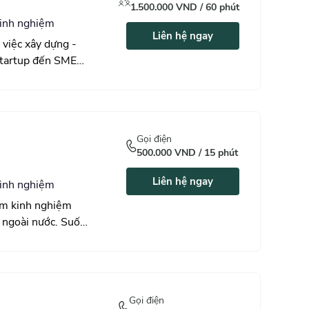
1.500.000
VND /
60
phút
inh nghiệm
Liên hệ ngay
việc xây dựng -
startup đến SME
ệt Nam. Thế mạnh
le App/ web),
h
Brand Manager,
Gọi điện
ợc nhiều thành
500.000
VND /
15
phút
 của mình và mang
oanh nghiệp. Có
Liên hệ ngay
inh nghiệm
c công ty như
m kinh nghiệm
à ngoài nước. Suốt
ạt được nhiều
tập đoàn như ENFA,
 có 1-2 nhà phân
yên môn sâu rộng
 Marketing. Thế
g, 6 tháng sau
Gọi điện
 cái nhìn tổng thể