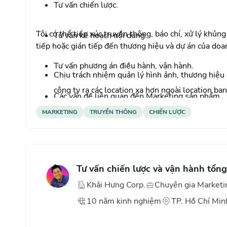
Tư vấn chiến lược.
Tôi có thể tiếp xúc truyền thông, báo chí, xử lý khủn
Tư vấn kế hoạch nội dung.
tiếp hoặc gián tiếp đến thương hiệu và dự án của do
Tư vấn phương án điều hành, vận hành.
Chịu trách nhiệm quản lý hình ảnh, thương hiệu
công ty ra các location xa hơn ngoài location ba
Các vấn đề liên quan đến Marketing sản phẩm.
Starbeach và upgrade hệ thống công ty lên TLM 
MARKETING
TRUYỀN THÔNG
CHIẾN LƯỢC
giao dịch BĐS trong hệ thống từ 1 công ty thàn
Phối hợp cùng tổng công ty Đất Xanh và BGĐ Đấ
hàng của chuỗi dự án đầu tư và phát triển như M
Tư vấn chiến lược và vận hành tổng
phân phối và phát triển một số dự án cùng các
Khải Hưng Corp.
Chuyên gia Marketi
Riverside, Centapark.
10
năm
kinh nghiệm
TP. Hồ Chí Min