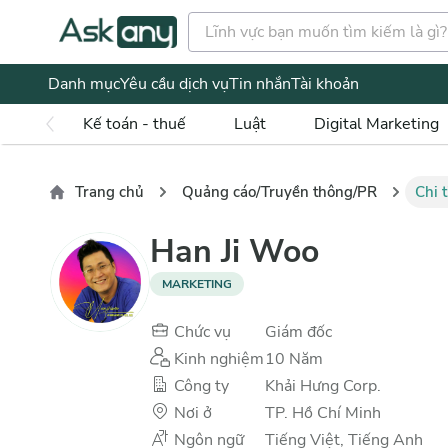
Danh mục
Yêu cầu dịch vụ
Tin nhắn
Tài khoản
Kế toán - thuế
Luật
Digital Marketing
Trang chủ
Quảng cáo/Truyền thông/PR
Chi 
Han Ji Woo
MARKETING
Chức vụ
Giám đốc
Kinh nghiệm
10
Năm
Công ty
Khải Hưng Corp.
Nơi ở
TP. Hồ Chí Minh
Ngôn ngữ
Tiếng Việt, Tiếng Anh