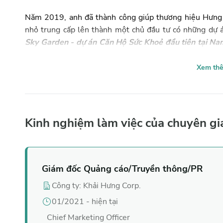
Năm 2019, anh đã thành công giúp thương hiệu Hưng L
nhỏ trung cấp lên thành một chủ đầu tư có những dự á
Sky Garden - dự án Căn Hộ Sức Khoẻ đầu tiên tại Na
Né Summerland - Khu Phức Hợp Giải Trí Hàng Đầu tại
các dự án của những chủ đầu tư lớn như Novaworld, 
Xem th
một trong số nhiều dự án thành công của anh.
Với khả năng định hướng chi tiết và toàn diện trong lĩ
Kinh nghiệm làm việc của chuyên gi
trong truyền thông, anh có thể tư vấn hoạch định chi
sơ khai, phát triển nội dung, và các vấn đề khác liên q
Giám đốc
Quảng cáo/Truyền thông/PR
Nếu bạn muốn
tư vấn chiến lược truyền thông & Marke
Công ty
:
Khải Hưng Corp.
01/2021
-
hiện tại
Chief Marketing Officer