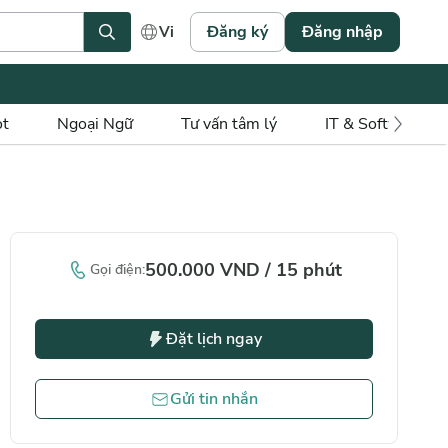
Đăng ký
Đăng nhập
Vi
ot
Ngoại Ngữ
Tư vấn tâm lý
IT & Software
500.000
VND
/
15
phút
Gọi điện
:
Đặt lịch ngay
Gửi tin nhắn