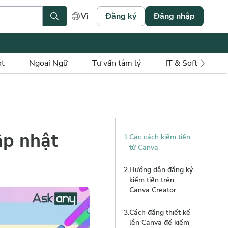
Đăng ký
Đăng nhập
Vi
ot
Ngoại Ngữ
Tư vấn tâm lý
IT & Software
ập nhật
1
.
Các cách kiếm tiền
từ Canva
2
.
Hướng dẫn đăng ký
1
.
Bán template
kiếm tiền trên
Canva trên Etsy
Canva Creator
2
.
Bán khóa học,
3
.
Cách đăng thiết kế
ebook hướng dẫn
lên Canva để kiếm
sử dụng Canva