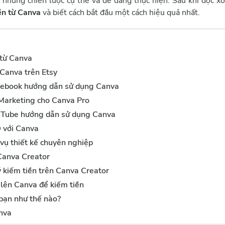
 những chiến lược cụ thể và dễ dàng thực hiện. Sau khi đọc xon
ền từ Canva
và biết cách bắt đầu một cách hiệu quả nhất.
 từ Canva
Canva trên Etsy
 ebook hướng dẫn sử dụng Canva
 Marketing cho Canva Pro
uTube hướng dẫn sử dụng Canva
 với Canva
vụ thiết kế chuyên nghiệp
 Canva Creator
 kiếm tiền trên Canva Creator
 lên Canva để kiếm tiền
 bạn như thế nào?
anva