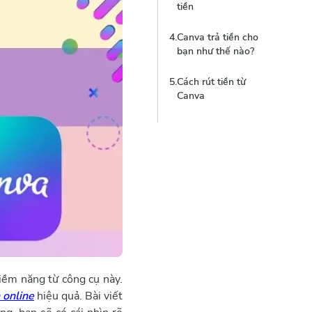
tiền
3
.
Làm Affiliate
4
.
Canva trả tiền cho
Marketing cho
bạn như thế nào?
Canva Pro
5
.
Cách rút tiền từ
4
.
Làm video
Canva
YouTube hướng
dẫn sử dụng
Canva
5
.
Kiếm tiền POD
với Canva
6
.
Cung cấp dịch vụ
thiết kế chuyên
nghiệp
7
.
Kiếm tiền với
Canva Creator
tiềm năng từ công cụ này.
 online
hiệu quả. Bài viết