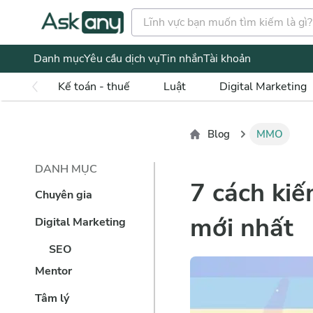
Danh mục
Yêu cầu dịch vụ
Tin nhắn
Tài khoản
Kế toán - thuế
Luật
Digital Marketing
Blog
MMO
DANH MỤC
7 cách kiế
Chuyên gia
mới nhất
Digital Marketing
SEO
Mentor
Tâm lý