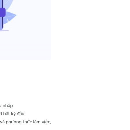
u nhập.
ở bất kỳ đâu.
 và phương thức làm việc,