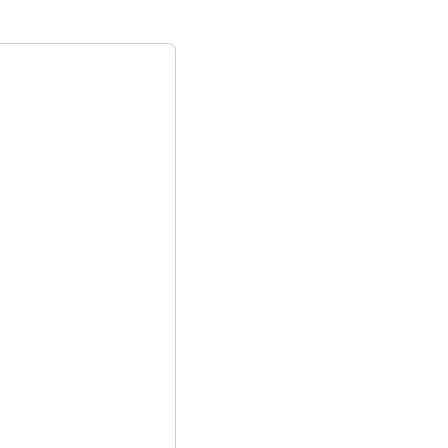
11
.
Finhay
12
.
Tích Lũy
13
.
Ola City
14
.
Infina
15
.
Tikop
16
.
TNEX
17
.
CAKE
18
.
MB Bank
19
.
Sweatcoin
20
.
iPoll