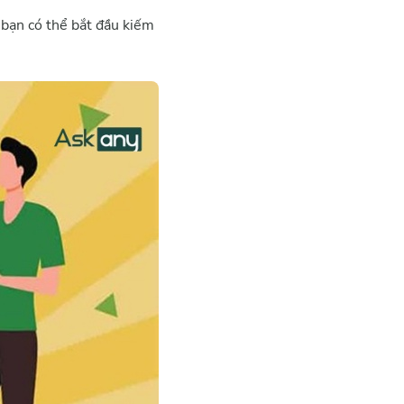
 bạn có thể bắt đầu kiếm