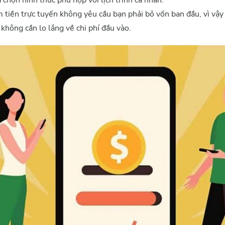
 chọn hình thức phù hợp với lịch trình cá nhân.
 tiền trực tuyến không yêu cầu bạn phải bỏ vốn ban đầu, vì vậy
 không cần lo lắng về chi phí đầu vào.