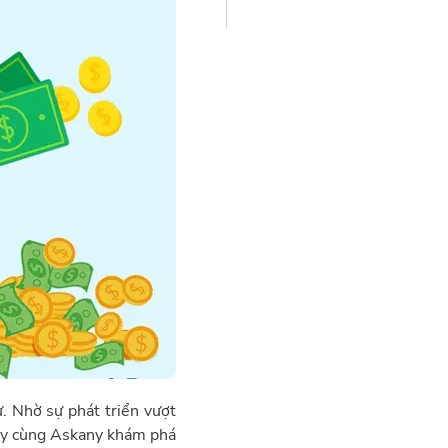
1
.
Preny.ai
2
.
MoMo
3
.
Vinaresearch
4
.
Sàn Đồ Tốt
5
.
InfoQ
6
.
ShopBack
7
.
Cashbag
8
.
Cashzine
9
.
ONUS
 Nhờ sự phát triển vượt
10
.
Timebucks
Hãy cùng Askany khám phá