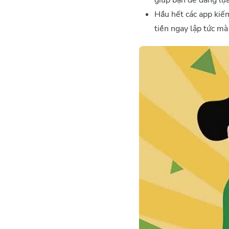
giúp bạn dễ dàng lựa
Hầu hết các app kiếm
tiền ngay lập tức mà