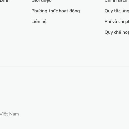
 Đình
Giới thiệu
Chính sách
Phương thức hoạt động
Quy tắc ứn
Liên hệ
Phí và chi p
Quy chế ho
 Việt Nam