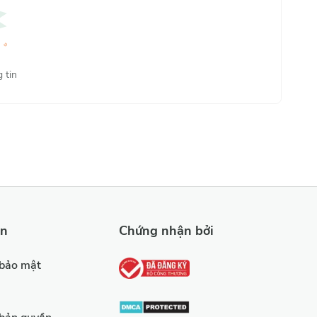
Phổ biến nhất
 tin
ản
Chứng nhận bởi
 bảo mật