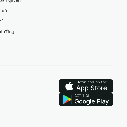
 bản quyền
g xử
hí
ạt động