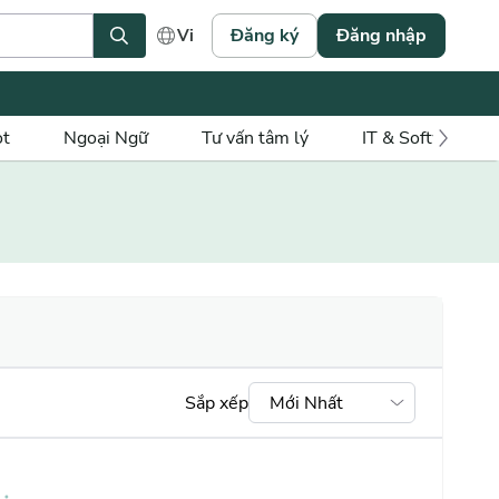
Đăng ký
Đăng nhập
Vi
ot
Ngoại Ngữ
Tư vấn tâm lý
IT & Software
Sắp xếp
Mới Nhất
Mới nhất