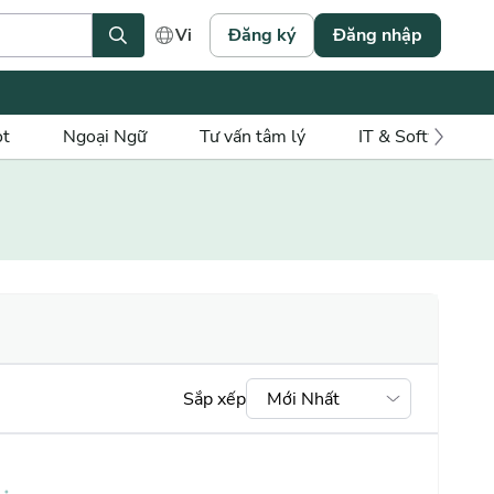
Đăng ký
Đăng nhập
Vi
ot
Ngoại Ngữ
Tư vấn tâm lý
IT & Software
Sắp xếp
Mới Nhất
Mới nhất