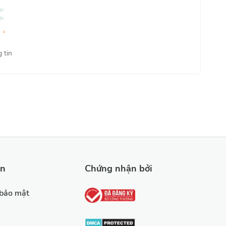
Phổ biến nhất
 tin
ản
Chứng nhận bởi
 bảo mật