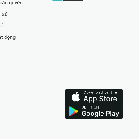
 bản quyền
g xử
hí
ạt động