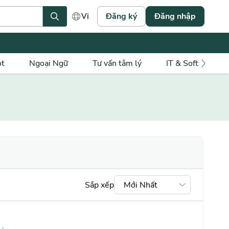
Đăng ký
Đăng nhập
Vi
ot
Ngoại Ngữ
Tư vấn tâm lý
IT & Software
Sắp xếp
Mới Nhất
Mới nhất