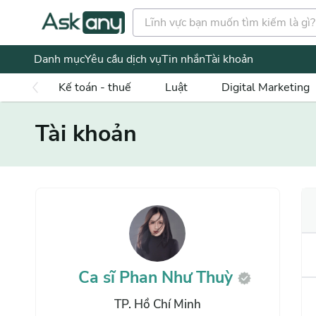
Danh mục
Yêu cầu dịch vụ
Tin nhắn
Tài khoản
Kế toán - thuế
Luật
Digital Marketing
Tài khoản
Ca sĩ Phan Như Thuỳ
TP. Hồ Chí Minh