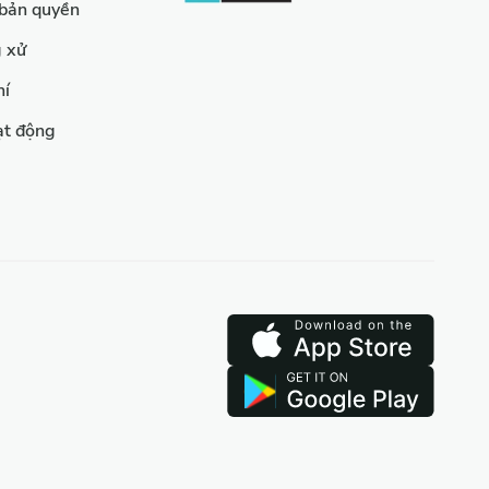
 bản quyền
g xử
hí
ạt động