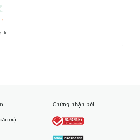
Phổ biến nhất
 tin
ản
Chứng nhận bởi
 bảo mật