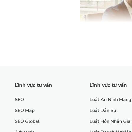
Lĩnh vực tư vấn
Lĩnh vực tư vấn
SEO
Luật An Ninh Mạng
Các khó khăn về tài chính mà cá nhân, doanh nghiệp thư
SEO Map
Luật Dân Sự
Quản lý dòng tiền
: Nhiều doanh nghiệp gặp khó khă
SEO Global
Luật Hôn Nhân Gia
nhỏ đang phát triển có thể nhận được nguồn thu khôn