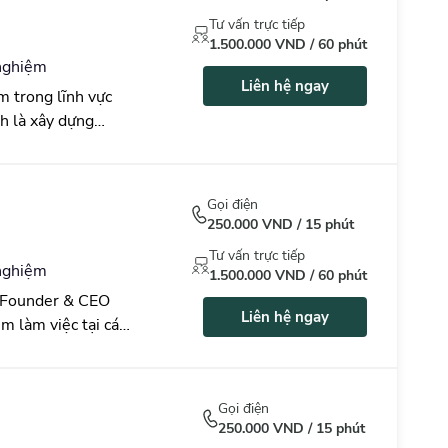
Phổ biến nhất
Tư vấn trực tiếp
1.500.000
VND /
60
phút
nghiệm
Liên hệ ngay
 trong lĩnh vực
h là xây dựng
doanh và kế hoạch
nh có am hiểu về
 tư vấn về chiến
Gọi điện
Anh từng đảm nhận
250.000
VND /
15
phút
 tập đoàn lớn như
Tư vấn trực tiếp
etcombank,
nghiệm
1.500.000
VND /
60
phút
anh
 Founder & CEO
h doanh của Vua
Liên hệ ngay
àm việc tại các
 Miền Bắc của FE
ị trí : kế toán
 doanh cho Công ty
NB, CEO của các
hân bón theo công
Khaisilk Group, C.T
Gọi điện
, Đông Phương
250.000
VND /
15
phút
h Dương, Tapro.