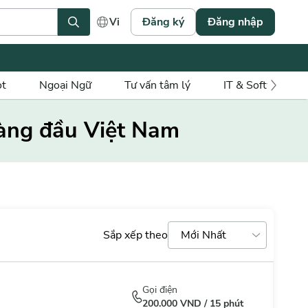
Đăng ký
Đăng nhập
Vi
ot
Ngoại Ngữ
Tư vấn tâm lý
IT & Software
n hàng đầu Việt Nam
Sắp xếp theo
Mới Nhất
Mới nhất
Gọi điện
200.000
VND /
15
phút