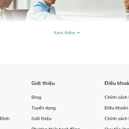
tư Novotel Villas and Resort * Kế toán trưởng kiêm trưởng
phòng tài chính tại CEO Groups Phú Kiên
Condotel Best Western Premier Phú Quốc. * Trưởng ph
Tài chính chuỗi cửa hàng Family Mart tại 
Holdings. Nếu bạn là chủ doanh nghiệp đang gặp khó khăn
Xem thêm
trong việc giải quyết các vấn đề liên quan 
tài chính, liên hệ ngay với chuyên gia Ng
Giới thiệu
Điều kho
Blog
Chính sách
ờng gặp phải:
Tuyển dụng
Điều khoản
n khi dòng tiền bị ngắt quãng, gây khó khăn trong việc thanh
 Đình
Giới thiệu
Chính sách
g đều từ các khách hàng, gây khó khăn trong việc chi trả cho n