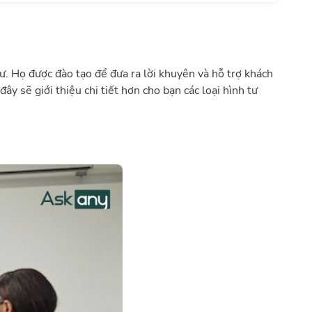
rị tài chính, giúp
ư: * Kiểm
iểm soát các giao
ư vấn UHY. *
ại Tổng Công ty Cổ
phần Tập đoàn TNT
 vực trọng điểm gồm
tư. Họ được đào tạo để đưa ra lời khuyên và hỗ trợ khách
ng thực A An thuộc
ư tài chính và
ây sẽ giới thiệu chi tiết hơn cho bạn các loại hình tư
h nhiệm quản lý
 hỏi không ngừng,
 việc như sau: *
n cho doanh
, báo
 ra kế
nghiệp trở thành
, liệu công ty dư
 việc với ngân
ân phối bán hàng
iển bền vững của
 ngần ngại kết nối
lời khuyên cũng
Đà số 9. * Kế
u bạn có
om Philippin. *
ại đây.
Phú Quốc - Chủ đầu