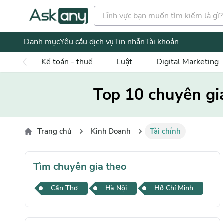
Danh mục
Yêu cầu dịch vụ
Tin nhắn
Tài khoản
Kế toán - thuế
Luật
Digital Marketing
Top 10 chuyên gia 
Trang chủ
Kinh Doanh
Tài chính
Tìm chuyên gia theo
Cần Thơ
Hà Nội
Hồ Chí Minh