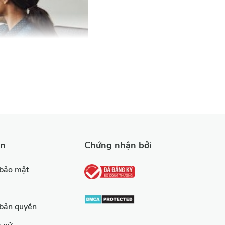
 Phú Quốc - CĐT
òng
Công ty TNG
đến thuế, quản lý
uyễn Xuân Ngọc để
được nhận sự tư vấn chuyên sâu và toàn diện nhất.
ản
Chứng nhận bởi
 bảo mật
 toán và duy trì hoạt động. Chẳng hạn, một doanh nghiệp
 bản quyền
hà cung cấp, nhân viên, và chi phí hoạt động khác. Trong