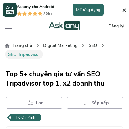
Askany cho
Android
×
Mở ứng dụng
2.6k+
Đăng ký
Trang chủ
Digital Marketing
SEO
SEO Tripadvisor
Top 5+ chuyên gia tư vấn SEO
Tripadvisor top 1, x2 doanh thu
Lọc
Sắp xếp
Hồ Chí Minh