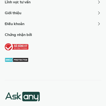
Lĩnh vực tư vấn
Giới thiệu
Điều khoản
Chứng nhận bởi
SEO TripAdvisor đã trở thành một phần thiết yếu
Vì sao doanh nghiệp nên SEO
Tripadvisor?
Nghiên cứu cho thấy du lịch là một trong những
ngành cạnh tranh nhất trực tuyến, với hơn 1,5 tỷ lượt tìm
kiếm liên quan đến du lịch mỗi năm. Theo Google, 74%
lượt đặt phòng du lịch được thực hiện trực tuyến, và một
nghiên cứu của Expedia chỉ ra rằng du khách thường truy
cập 38 trang web trước khi đặt phòng. Hơn 50% người