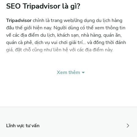
SEO Tripadvisor là gì?
Tripadvisor
chính là trang web/ứng dụng du lịch hàng
đầu thế giới hiện nay. Người dùng có thể xem thông tin
về các địa điểm du lịch, khách sạn, nhà hàng, quán ăn,
quán cà phê, dịch vụ vui chơi giải trí… và đồng thời đánh
giá, đặt chỗ cũng như liên hệ với các địa điểm này.
SEO Tripadvisor là quá trình tối ưu hóa hồ sơ doanh
nghiệp của bạn trên nền tảng du lịch lớn nhất thế giới
Xem thêm
này để tăng khả năng hiển thị trong kết quả tìm kiếm của
khách hàng. Bằng cách làm cho hồ sơ của bạn trở nên hấp
dẫn và dễ tìm thấy hơn, bạn có thể thu hút nhiều khách
hàng tiềm năng và tăng doanh thu.
Lĩnh vực tư vấn