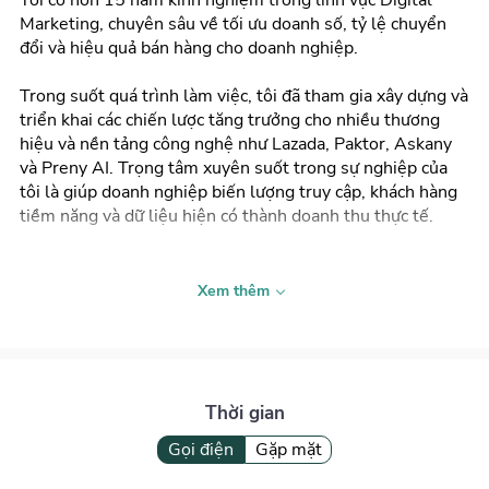
Marketing, chuyên sâu về tối ưu doanh số, tỷ lệ chuyển
đổi và hiệu quả bán hàng cho doanh nghiệp.
Trong suốt quá trình làm việc, tôi đã tham gia xây dựng và
triển khai các chiến lược tăng trưởng cho nhiều thương
hiệu và nền tảng công nghệ như Lazada, Paktor, Askany
và Preny AI. Trọng tâm xuyên suốt trong sự nghiệp của
tôi là giúp doanh nghiệp biến lượng truy cập, khách hàng
tiềm năng và dữ liệu hiện có thành doanh thu thực tế.
Với niềm đam mê đặc biệt dành cho tối ưu chuyển đổi, tôi
đã thành lập Preny AI với sứ mệnh ứng dụng trí tuệ nhân
Xem thêm
tạo để giúp doanh nghiệp nâng cao hiệu quả bán hàng.
Các sản phẩm và tính năng tại Preny AI đều được phát
triển xoay quanh một định vị cốt lõi: tăng tỷ lệ chuyển đổi,
tự động hóa quy trình bán hàng và giúp đội ngũ kinh
doanh làm việc hiệu quả hơn.
Thời gian
Gọi điện
Gặp mặt
Với hơn 15 năm kinh nghiệm tối ưu chuyển đổi và hơn 2
năm trực tiếp ứng dụng AI vào hoạt động bán hàng, tôi có