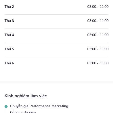
thể đồng hành cùng doanh nghiệp trong việc xây dựng và
Thứ 2
03:00
-
11:00
triển khai các giải pháp AI trên toàn bộ hành trình khách
hàng, từ thu hút khách hàng tiềm năng, tư vấn, chăm sóc,
chuyển đổi cho đến duy trì và gia tăng giá trị khách hàng.
Thứ 3
03:00
-
11:00
Mục tiêu của tôi là giúp doanh nghiệp không chỉ ứng dụng
Thứ 4
03:00
-
11:00
AI như một công cụ công nghệ, mà biến AI thành một hệ
thống tăng trưởng doanh thu thực sự.
Thứ 5
03:00
-
11:00
Thứ 6
03:00
-
11:00
Kinh nghiệm làm việc
Chuyên gia
Performance Marketing
Công ty
:
Askany