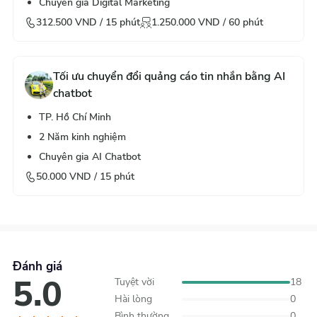
Chuyên gia Digital Marketing
312.500
VND /
15
phút
1.250.000
VND /
60
phút
Tối ưu chuyển đổi quảng cáo tin nhắn bằng AI
chatbot
TP. Hồ Chí Minh
2
Năm kinh nghiệm
Chuyên gia AI Chatbot
50.000
VND /
15
phút
Đánh giá
5.0
Tuyệt vời
18
Hài lòng
0
Bình thường
0