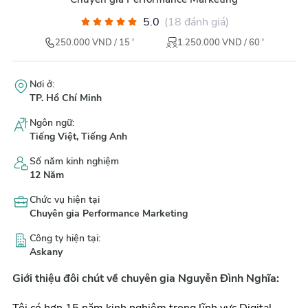
5.0
(
18
đánh giá
)
250.000
VND
/
15
'
1.250.000
VND
/
60
'
Nơi ở
:
TP. Hồ Chí Minh
Ngôn ngữ
:
Tiếng Việt, Tiếng Anh
Số năm kinh nghiệm
12
Năm
Chức vụ hiện tại
Chuyên gia Performance Marketing
Công ty hiện tại
:
Askany
Giới thiệu đôi chút về chuyên gia Nguyễn Đình Nghĩa:
Tôi có hơn 15 năm kinh nghiệm trong lĩnh vực Digital