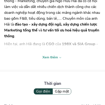
thông - Marketing, chuyên gia Ngô Hữu Hải đã có cơ hội 
làm việc và dẫn dắt nhiều chiến dịch thành công cho các 
doanh nghiệp hoạt động trong các mảng ngành khác nhau 
bao gồm F&B, tiêu dùng, bán lẻ,.... Chuyên môn của anh 
Hải là 
đào tạo - xây dựng đội ngũ, xây dựng chiến lược 
Marketing tổng thể
 và 
tư vấn tối ưu hoá hiệu quả truyền 
thông
.
Hiện tại, anh Hải đang là 
CGO 
của 
198X và SIA Group
 - 
đây là hai đơn vị chuyên cung cấp dịch vụ truyền thông đa 
nền tảng và tổ chức sự kiện, quảng bá thương hiệu cho các 
Xem thêm
cá nhân, doanh nghiệp. 
Trước đây anh Hải cũng từng đảm nhiệm các vị trí quan 
trọng tại nhiều công ty, tập đoàn lớn như sau:
Giám đốc Kinh doanh rồi Phó Tổng Giám đốc
 tại 
Thời gian
Công Ty Cổ Phần Truyền Thông Đa Phương Tiện 
GDL.
Gọi điện
Gặp mặt
Quản lý Kinh doanh đa kênh
 tại Tập đoàn viễn 
thông Quân đội - Viettel, chi nhánh TP. Hồ Chí 