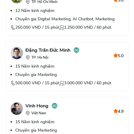
5.0
TP. Hồ Chí Minh
12
Năm kinh nghiệm
Chuyên gia Digital Marketing, AI Chatbot, Marketing
250.000
VND /
15
phút
1.250.000
VND /
60
phút
Đặng Trần Đức Minh
5.0
TP. Hà Nội
15
Năm kinh nghiệm
Chuyên gia Marketing
500.000
VND /
15
phút
3.000.000
VND /
60
phút
Vinh Hong
4.9
Việt Nam
15
Năm kinh nghiệm
Chuyên gia Marketing