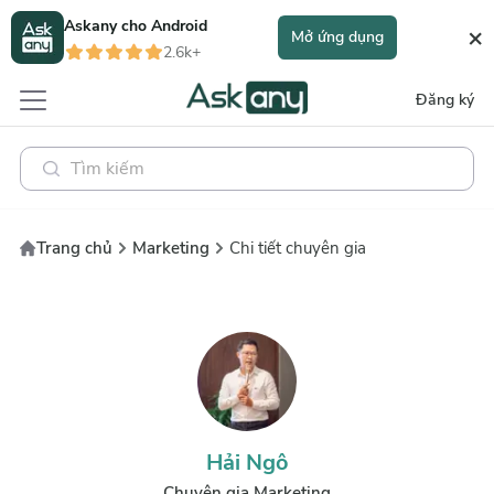
Askany cho
Android
×
Mở ứng dụng
2.6k+
Đăng ký
Trang chủ
Marketing
Chi tiết chuyên gia
Hải Ngô
Chuyên gia Marketing