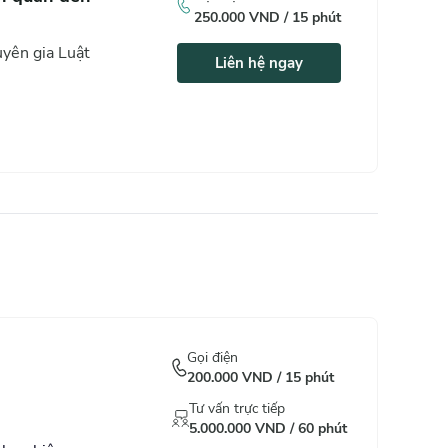
250.000
VND /
15
phút
yên gia Luật
Liên hệ ngay
Gọi điện
200.000
VND /
15
phút
Tư vấn trực tiếp
5.000.000
VND /
60
phút