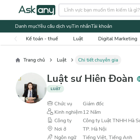
Danh mục
Yêu cầu dịch vụ
Tin nhắn
Tài khoản
Kế toán - thuế
Luật
Digital Marketing
Trang chủ
Luật
Chi tiết chuyên gia
Luật sư Hiên Đoàn
LUẬT
Chức vụ
Giám đốc
Kinh nghiệm
12
Năm
Công ty
Công ty Luật TNHH Hà S
Nơi ở
TP. Hà Nội
Ngôn ngữ
Tiếng Việt, Tiếng Anh