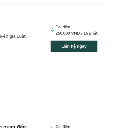
uật trong doanh nghiệp
Gọi điện
250.000
VND /
15
phút
yên gia Luật
Liên hệ ngay
ên quan đến
Gọi điện