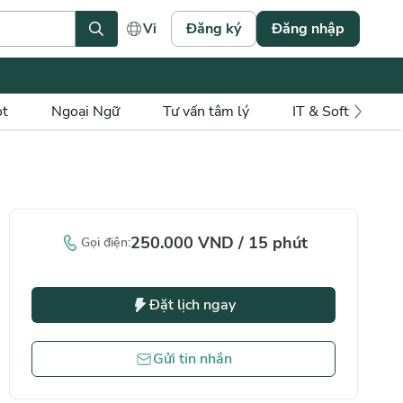
Đăng ký
Đăng nhập
Vi
ot
Ngoại Ngữ
Tư vấn tâm lý
IT & Software
250.000
VND
/
15
phút
Gọi điện
:
Đặt lịch ngay
Gửi tin nhắn