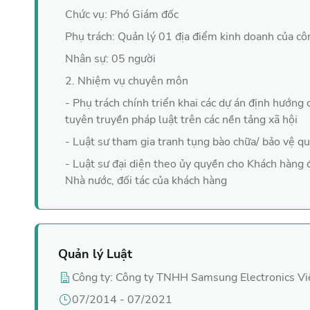
hiểu về 
tư vấn luật doanh nghiệp
, lao động. Đặc biệt l
Chức vụ: Phó Giám đốc
tác và cả người lao động. Hãy liên hệ ngay với Luật sư n
Phụ trách: Quản lý 01 địa điểm kinh doanh của cô
Nhân sự: 05 người
2. Nhiệm vụ chuyên môn
- Phụ trách chính triển khai các dự án định hướng
tuyên truyền pháp luật trên các nền tảng xã hội
- Luật sư tham gia tranh tụng bào chữa/ bảo vệ qu
- Luật sư đại diện theo ủy quyền cho Khách hàng 
Nhà nước, đối tác của khách hàng
Quản lý
Luật
Công ty
:
Công ty TNHH Samsung Electronics V
07/2014
-
07/2021