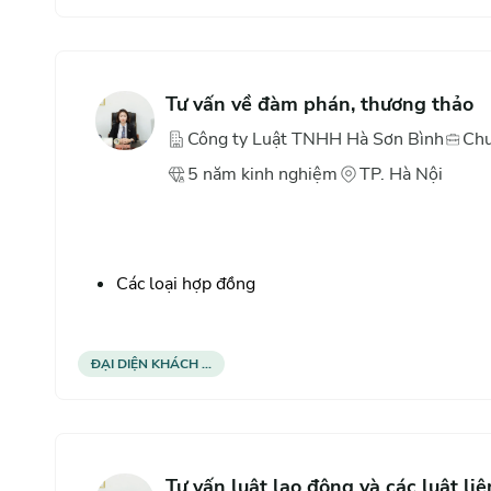
Tư vấn trọn gói doanh nghiệp
Review, setup hệ thống văn bản, quy trình, kỷ l
Tư vấn về đàm phán, thương thảo
Công ty Luật TNHH Hà Sơn Bình
Chu
5
năm
kinh nghiệm
TP. Hà Nội
Các loại hợp đồng
Đại diện và tố tụng
ĐẠI DIỆN KHÁCH ...
Tư vấn luật lao động và các luật li