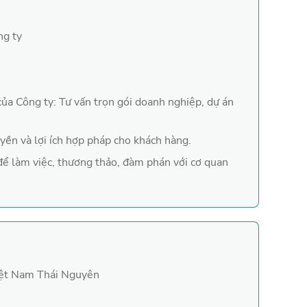
à kỹ năng đàm phán, thương thảo với ban lãnh đạo, đối 
ếu bạn cần hỗ trợ các vấn đề trên nhé!
ng ty
 của Công ty: Tư vấn trọn gói doanh nghiệp, dự án
yền và lợi ích hợp pháp cho khách hàng.
để làm việc, thương thảo, đàm phán với cơ quan
iệt Nam Thái Nguyên