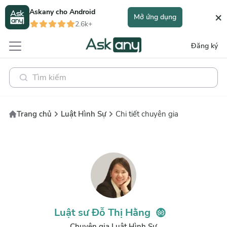
Askany cho
Android
×
Mở ứng dụng
2.6k+
Đăng ký
Trang chủ
Luật Hình Sự
Chi tiết chuyên gia
Luật sư Đỗ Thị Hằng
Chuyên gia Luật Hình Sự