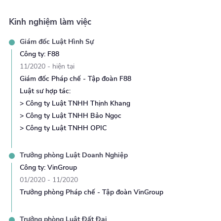
BCC, tư vấn hợp đồng EPC cho năng lượng mặt trời.
Vào năm
2021,
Luật sư Hằng tham gia đàm phán,
Kinh nghiệm làm việc
thương lượng thành công để tranh chấp liên quan
đến “
Hợp đồng hợp tác kinh doanh
” về dự án đầu
Giám đốc
Luật Hình Sự
tư bất động sản, mang lại lợi ích hài hòa cho khách
Công ty
:
F88
hàng tại Hòa Bình.
11/2020
-
hiện tại
Với kiến thức và kinh nghiệm của Luật sư Hằng về các lĩnh
Giám đốc Pháp chế - Tập đoàn F88
vực pháp luật. Luật sư sẽ tư vấn cho khách hàng cách giải
Luật sư hợp tác:
quyết và các giải pháp phù hợp nhất.
> Công ty Luật TNHH Thịnh Khang
> Công ty Luật TNHH Bảo Ngọc
Kết nối ngay để được tư vấn!
> Công ty Luật TNHH OPIC
Trưởng phòng
Luật Doanh Nghiệp
Công ty
:
VinGroup
01/2020
-
11/2020
Trưởng phòng Pháp chế - Tập đoàn VinGroup
Trưởng phòng
Luật Đất Đai