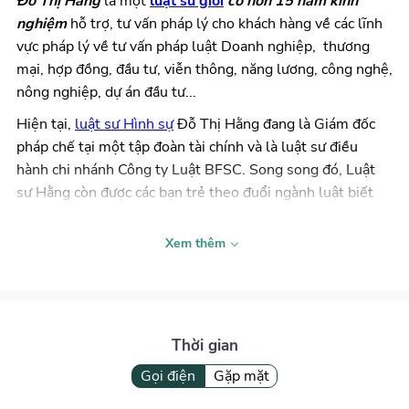
Đỗ Thị Hằng
là một
luật sư giỏi
có hơn 15 năm kinh
nghiệm
hỗ trợ, tư vấn pháp lý cho khách hàng về các lĩnh
vực pháp lý về
tư vấn pháp luật Doanh nghiệp
, thương
mại, hợp đồng, đầu tư, viễn thông, năng lương, công nghệ,
nông nghiệp, dự án đầu tư...
Hiện tại,
luật sư Hình sự
Đỗ Thị Hằng đang là Giám đốc
pháp chế tại một tập đoàn tài chính và là luật sư điều
hành chi nhánh Công ty Luật BFSC. Song song đó, Luật
sư Hằng còn được các bạn trẻ theo đuổi ngành luật biết
đến với cái tên quen thuộc: Luật sư Susan khi tham gia
nhiều năm giảng dạy, làm giám khảo cuộc thi Tinh thần
Xem thêm
Pháp luật (Soul of Law)
do Đại học Ngoại thương tổ chức
cho sinh viên các trường luật cả nước. Ngoài ra, chị còn là
chuyên gia sáng lập của
Học viện Pháp chế ICA
,
Học viện
lãnh đạo tiên phong FLI, Nền tảng kết nối đổi mới sáng
Thời gian
tạo BambuUP,...
Gọi điện
Gặp mặt
Luật sư Hằng tham gia nhiều dự án đầu tư giá trị
từ vài
trăm triệu đô la Mỹ đến hàng tỷ đô la Mỹ: