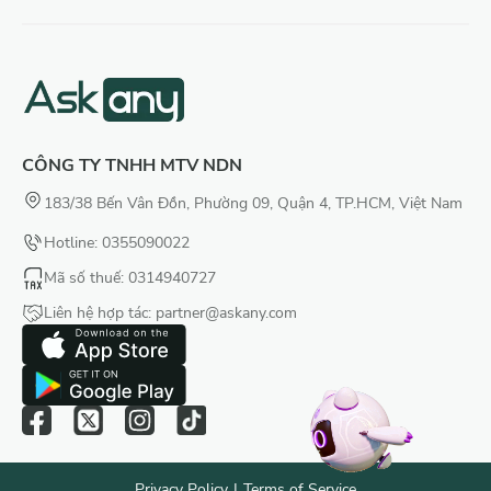
CÔNG TY TNHH MTV NDN
183/38 Bến Vân Đồn, Phường 09, Quận 4, TP.HCM, Việt Nam
Hotline: 0355090022
Mã số thuế
: 0314940727
Liên hệ hợp tác:
partner@askany.com
Privacy Policy
|
Terms of Service