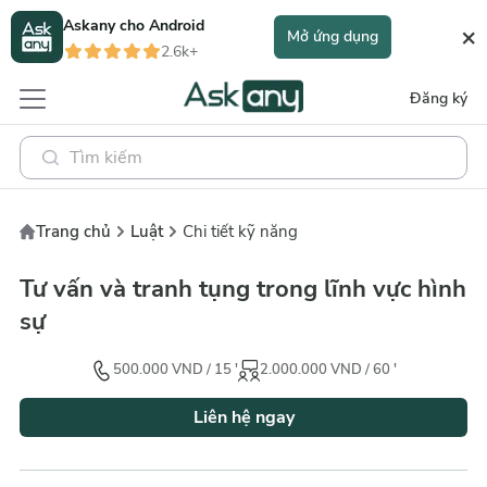
Askany cho
Android
×
Mở ứng dụng
2.6k+
Đăng ký
Trang chủ
Luật
Chi tiết kỹ năng
Tư vấn và tranh tụng trong lĩnh vực hình
sự
500.000
VND
/
15
'
2.000.000
VND
/
60
'
Liên hệ ngay