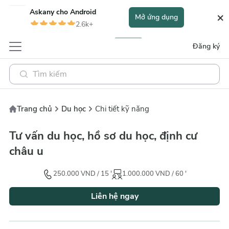
Askany cho
Android
×
Mở ứng dụng
2.6k+
Đăng ký
Trang chủ
Du học
Chi tiết kỹ năng
Tư vấn du học, hồ sơ du học, định cư
châu u
250.000
VND
/
15
'
1.000.000
VND
/
60
'
Liên hệ ngay