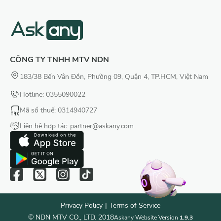
CÔNG TY TNHH MTV NDN
183/38 Bến Vân Đồn, Phường 09, Quận 4, TP.HCM, Việt Nam
Hotline: 0355090022
Mã số thuế
: 0314940727
Liên hệ hợp tác:
partner@askany.com
Privacy Policy
|
Terms of Service
© NDN MTV CO., LTD. 2018
Askany Website Version
1.9.3