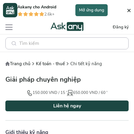
Askany cho
Android
×
Mở ứng dụng
2.6k+
Đăng ký
Trang chủ
Kế toán - thuế
Chi tiết kỹ năng
Giải pháp chuyên nghiệp
150.000
VND
/
15
'
650.000
VND
/
60
'
Liên hệ ngay
Giới thiệu kỹ năng