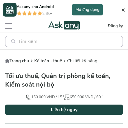
Askany cho
Android
×
Mở ứng dụng
2.6k+
Đăng ký
Trang chủ
Kế toán - thuế
Chi tiết kỹ năng
Tối ưu thuế, Quản trị phòng kế toán,
Kiểm soát nội bộ
150.000
VND
/
15
'
650.000
VND
/
60
'
Liên hệ ngay