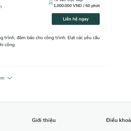
1.000.000
VND /
60
phút
h
Liên hệ ngay
g trình, đảm bảo cho công trình: Đạt các yêu cầu
thi công
êm
Giới thiệu
Điều kho