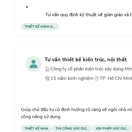
Tư vấn quy định kỹ thuật về giàn giáo và 
THIẾT KẾ GIÀN G...
Tư vấn quy trình lắp đặt giàn giáo xây dự
Tư vấn thiết kế kiến trúc, nội thất
Công ty cổ phần kiến trúc xây dựng M
15
năm
kinh nghiệm
TP. Hồ Chí Min
Giúp chủ đầu tư có định hướng rõ ràng về ngôi nhà mìn
công năng sử dụng
THIẾT KẾ NHÀ
THI CÔNG XÂY DỰ...
XIN PHÉP XÂY DỰ...