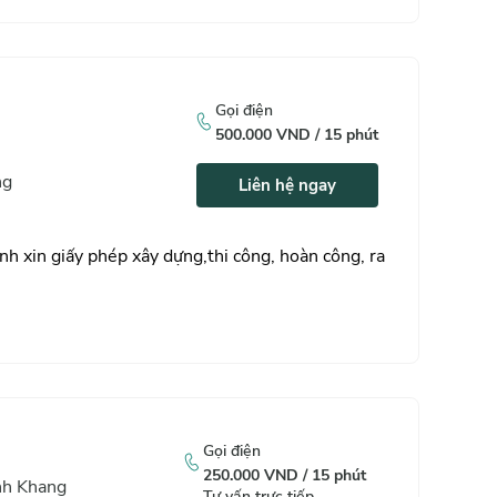
Gọi điện
500.000
VND /
15
phút
ng
Liên hệ ngay
ình xin giấy phép xây dựng,thi công, hoàn công, ra
Gọi điện
250.000
VND /
15
phút
inh Khang
Tư vấn trực tiếp