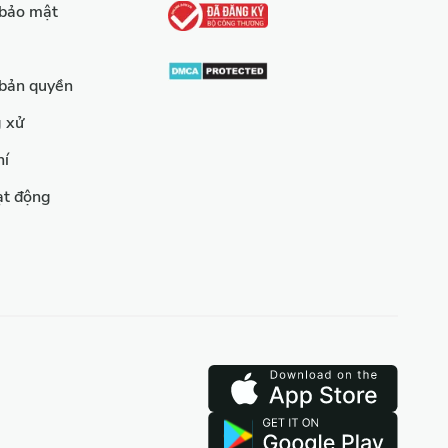
 bảo mật
 bản quyền
g xử
hí
ạt động