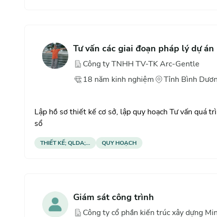
Tư vấn các giai đoạn pháp lý dự án
Công ty TNHH TV-TK Arc-Gentle
18
năm
kinh nghiệm
Tỉnh Bình Dươ
Lập hồ sơ thiết kế cơ sở, lập quy hoạch
Tư vấn quá tr
sổ
THIẾT KẾ; QLDA;...
QUY HOẠCH
Giám sát công trình
Công ty cổ phần kiến trúc xây dựng M