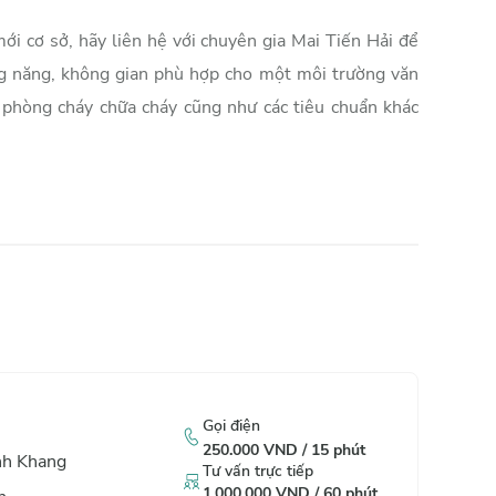
ới cơ sở, hãy liên hệ với chuyên gia Mai Tiến Hải để
ng năng, không gian phù hợp cho một môi trường văn
 phòng cháy chữa cháy cũng như các tiêu chuẩn khác
Gọi điện
250.000
VND /
15
phút
inh Khang
Tư vấn trực tiếp
1.000.000
VND /
60
phút