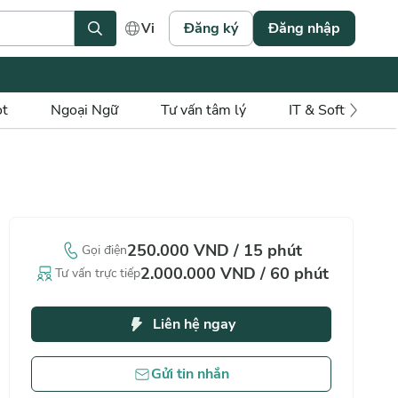
Đăng ký
Đăng nhập
Vi
ot
Ngoại Ngữ
Tư vấn tâm lý
IT & Software
250.000
VND
/
15
phút
Gọi điện
2.000.000
VND
/
60
phút
Tư vấn trực tiếp
Liên hệ ngay
Gửi tin nhắn