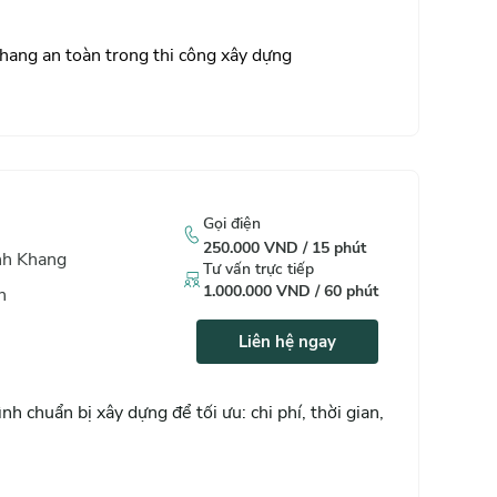
thang an toàn trong thi công xây dựng
ng an toàn, đúng cách.
Gọi điện
250.000
VND /
15
phút
inh Khang
Tư vấn trực tiếp
1.000.000
VND /
60
phút
h
Liên hệ ngay
h chuẩn bị xây dựng để tối ưu: chi phí, thời gian,