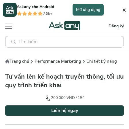
Askany cho
Android
×
Mở ứng dụng
2.6k+
Đăng ký
Trang chủ
Performance Marketing
Chi tiết kỹ năng
Tư vấn lên kế hoạch truyền thông, tối ưu
quy trình triển khai
200.000
VND
/
15
'
Liên hệ ngay