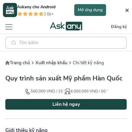
Askany cho
Android
×
Mở ứng dụng
2.6k+
Đăng ký
Trang chủ
Xuất nhập khẩu
Chi tiết kỹ năng
Quy trình sản xuất Mỹ phẩm Hàn Quốc
500.000
VND
/
15
'
4.000.000
VND
/
60
'
Liên hệ ngay
Giới thiệu kỹ năng