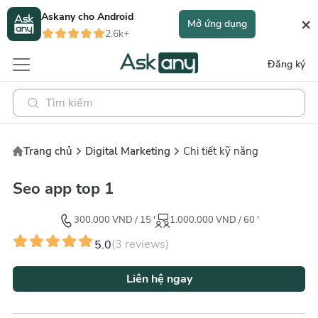
Askany cho
Android
×
Mở ứng dụng
2.6k+
Đăng ký
Trang chủ
Digital Marketing
Chi tiết kỹ năng
Seo app top 1
300.000
VND
/
15
'
1.000.000
VND
/
60
'
(
3
reviews)
5.0
Liên hệ ngay