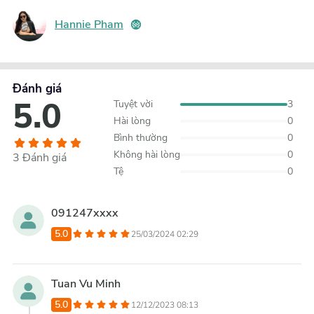
Hannie Pham
Đánh giá
5.0
Tuyệt vời
3
Hài lòng
0
Bình thường
0
Không hài lòng
0
3
Đánh giá
Tệ
0
091247xxxx
5.0
25/03/2024 02:29
Tuan Vu Minh
5.0
12/12/2023 08:13