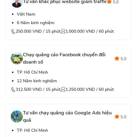
Tư vấn khắc phục website giảm traffic
5.0
Việt Nam
6
Năm kinh nghiệm
250.000
VND /
15
phút
1.000.000
VND /
60
phút
Chạy quảng cáo Facebook chuyển đổi
5.0
doanh số
TP. Hồ Chí Minh
12
Năm kinh nghiệm
312.500
VND /
15
phút
1.250.000
VND /
60
phút
Tư vấn chạy quảng cáo Google Ads hiệu
5.0
quả
TP. Hồ Chí Minh