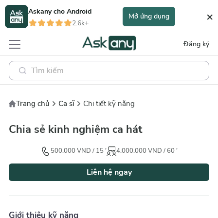
Askany cho
Android
×
Mở ứng dụng
2.6k+
Đăng ký
Trang chủ
Ca sĩ
Chi tiết kỹ năng
Chia sẻ kinh nghiệm ca hát
500.000
VND
/
15
'
4.000.000
VND
/
60
'
Liên hệ ngay
Giới thiệu kỹ năng