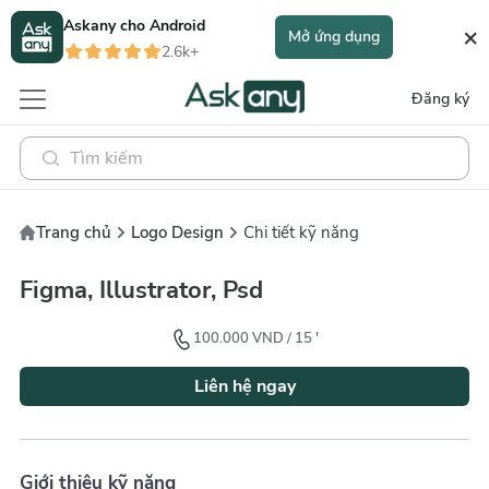
Askany cho
Android
×
Mở ứng dụng
2.6k+
Đăng ký
Trang chủ
Logo Design
Chi tiết kỹ năng
Figma, Illustrator, Psd
100.000
VND
/
15
'
Liên hệ ngay
Giới thiệu kỹ năng