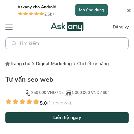
Askany cho
Android
×
Mở ứng dụng
2.6k+
Đăng ký
Trang chủ
Digital Marketing
Chi tiết kỹ năng
Tư vấn seo web
250.000
VND
/
15
'
1.000.000
VND
/
60
'
(
1
reviews)
5.0
Liên hệ ngay