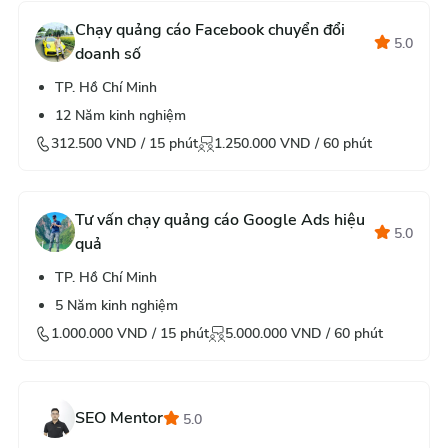
Chạy quảng cáo Facebook chuyển đổi
5.0
doanh số
TP. Hồ Chí Minh
12
Năm kinh nghiệm
312.500
VND /
15
phút
1.250.000
VND /
60
phút
Tư vấn chạy quảng cáo Google Ads hiệu
5.0
quả
TP. Hồ Chí Minh
5
Năm kinh nghiệm
1.000.000
VND /
15
phút
5.000.000
VND /
60
phút
SEO Mentor
5.0