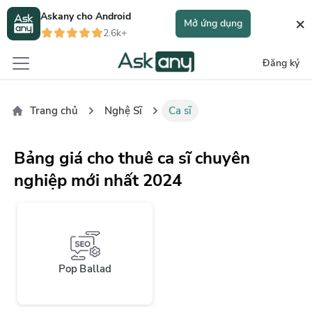
Askany cho
Android
×
Mở ứng dụng
2.6k+
Đăng ký
Trang chủ
Nghệ Sĩ
Ca sĩ
Bảng giá cho thuê ca sĩ chuyên
nghiệp mới nhất 2024
Pop Ballad