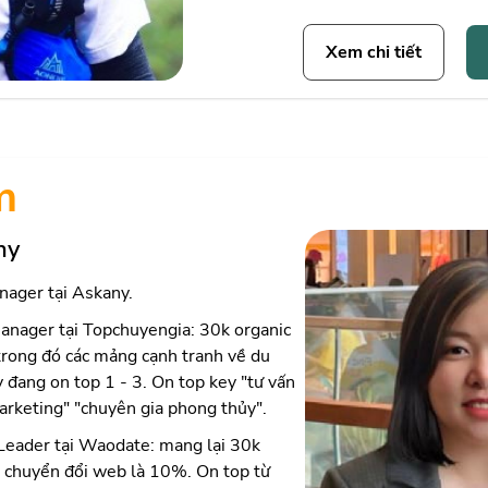
Xem chi tiết
m
ny
nager tại Askany.
anager tại Topchuyengia: 30k organic
trong đó các mảng cạnh tranh về du
 đang on top 1 - 3. On top key "tư vấn
arketing" "chuyên gia phong thủy".
eader tại Waodate: mang lại 30k
ệ chuyển đổi web là 10%. On top từ