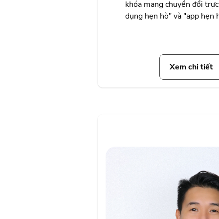
khóa mang chuyển đổi trực 
dụng hẹn hò" và "app hẹn h
Xem chi tiết