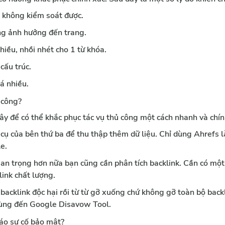
à không kiểm soát được.
ng ảnh hưởng đến trang.
hiều, nhồi nhét cho 1 từ khóa.
cấu trúc. 
á nhiều.
ủ công?
ây để có thể khắc phục tác vụ thủ công một cách nhanh và chín
ụ của bên thứ ba để thu thập thêm dữ liệu. Chỉ dùng Ahrefs l
e. 
an trọng hơn nữa bạn cũng cần phân tích backlink. Cần có một c
link chất lượng.
backlink độc hại rồi từ từ gỡ xuống chứ không gỡ toàn bộ backl
dùng đến Google Disavow Tool. 
cáo sự cố bảo mật?