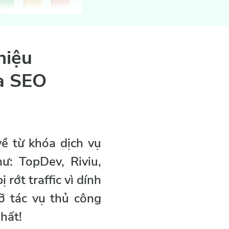
hiệu
ia SEO
ề từ khóa dịch vụ
ư: TopDev, Riviu,
rớt traffic vì dính
ỡ tác vụ thủ công
hất!