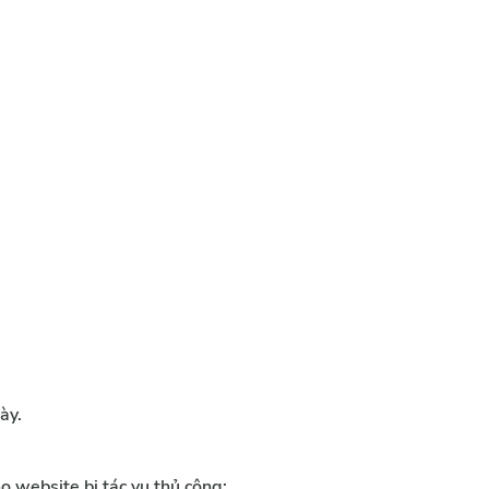
ày. 
o website bị tác vụ thủ công: